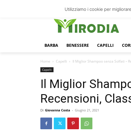
venerdì, Agosto 7, 2026
Accedi
Utilizziamo i cookie per migliorare
BARBA
BENESSERE
CAPELLI
COR
Home
Capelli
Il Miglior Shampoo senza Solfati – R
Capelli
Il Miglior Shamp
Recensioni, Clas
Di
Giovanna Costa
-
Giugno 21, 2021