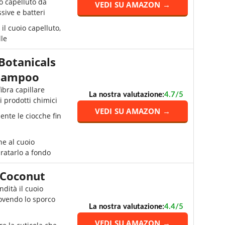
io capelluto da
VEDI SU AMAZON →
sive e batteri
il cuoio capelluto,
le
otanicals
Shampoo
fibra capillare
La nostra valutazione:
4.7/5
 prodotti chimici
VEDI SU AMAZON →
nte le ciocche fin
ne al cuoio
dratarlo a fondo
 Coconut
ndità il cuoio
ovendo lo sporco
La nostra valutazione:
4.4/5
VEDI SU AMAZON →