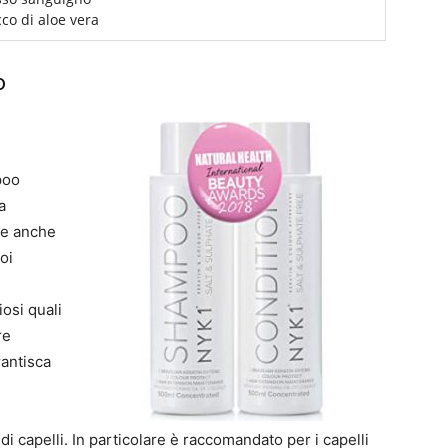
cco di aloe vera
o
poo
a
de anche
oi
osi quali
re
antisca
di capelli. In particolare è raccomandato per i capelli