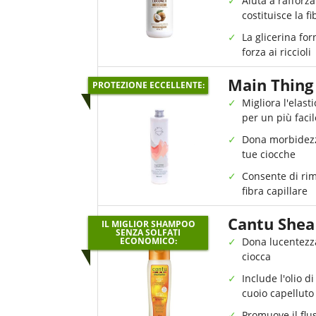
Aiuta a rafforza
costituisce la fi
La glicerina forn
forza ai riccioli
Main Thing
PROTEZIONE ECCELLENTE:
Migliora l'elastic
per un più facil
Dona morbidezza
tue ciocche
Consente di rim
fibra capillare
Cantu Shea
IL MIGLIOR SHAMPOO
SENZA SOLFATI
ECONOMICO:
Dona lucentezza
ciocca
Include l'olio d
cuoio capelluto
Promuove il flu