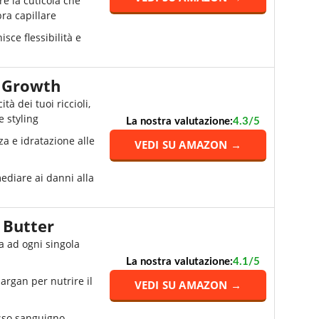
re la cuticola che
bra capillare
isce flessibilità e
 Growth
ità dei tuoi riccioli,
e styling
La nostra valutazione:
4.3/5
 e idratazione alle
VEDI SU AMAZON →
ediare ai danni alla
 Butter
 ad ogni singola
La nostra valutazione:
4.1/5
i argan per nutrire il
VEDI SU AMAZON →
sso sanguigno