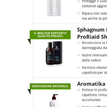
Protegge il cuo
sostanze aggres
Ripara non solo 
ma anche la pel
Sphagnum B
IL MIGLIOR RAPPORTO
ProRiaid 
QUALITÀ-PREZZO:
Ricostruisce la 
danneggiata dai
Nutre intensame
dalla radice
Fornisce vitami
capelluto per i
Aromatika
IDRATAZIONE NATURALE:
Pulisce in profo
capelluto, rimu
accumulato