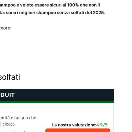
ampoo e volete essere sicuri al 100% che non li
sta: sono i migliori shampoo senza solfati del 2025.
imore!
olfati
DUIT
antità di acqua che
i ciocca
La nostra valutazione:
4.9/5