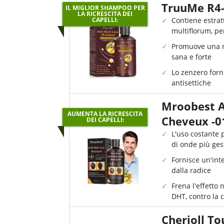
TruuMe R4
IL MIGLIOR SHAMPOO PER
LA RICRESCITA DEI
CAPELLI:
Contiene estra
multiflorum, pe
Promuove una ri
sana e forte
Lo zenzero forn
antisettiche
Mroobest A
AUMENTA LA RICRESCITA
Cheveux -0
DEI CAPELLI:
L'uso costante 
di onde più gest
Fornisce un'int
dalla radice
Frena l'effetto
DHT, contro la c
Cherioll Tou