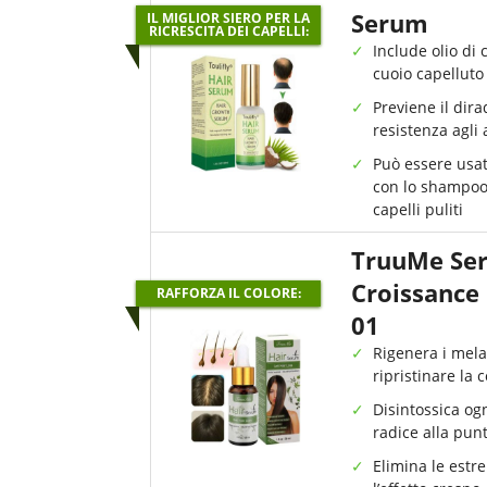
Serum
IL MIGLIOR SIERO PER LA
RICRESCITA DEI CAPELLI:
Include olio di 
cuoio capelluto
Previene il dir
resistenza agli 
Può essere usa
con lo shampoo
capelli puliti
TruuMe Se
Croissance
RAFFORZA IL COLORE:
01
Rigenera i mela
ripristinare la 
Disintossica ogn
radice alla pun
Elimina le estre