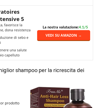
ratoires
tensive 5
a, favorisce la
La nostra valutazione:
4.1/5
ne, dona resistenza
VEDI SU AMAZON →
oduzione di sebo e
i
enere una salute
oio capelluto
miglior shampoo per la ricrescita dei
ior prodotto