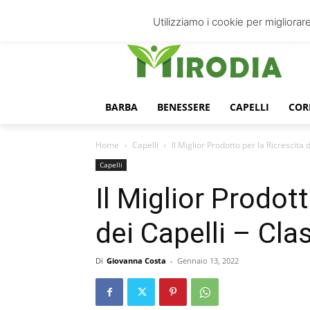
domenica, Agosto 9, 2026
Accedi
Utilizziamo i cookie per migliorare
BARBA
BENESSERE
CAPELLI
COR
Home
Capelli
Il Miglior Prodotto per la Ricrescita 
Capelli
Il Miglior Prodott
dei Capelli – Cla
Di
Giovanna Costa
-
Gennaio 13, 2022