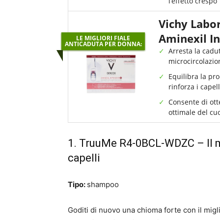
l’effetto crespo
Vichy Labo
Aminexil In
LE MIGLIORI FIALE
ANTICADUTA PER DONNA:
Arresta la cadut
microcircolazio
Equilibra la pr
rinforza i capell
Consente di ott
ottimale del cu
1.
TruuMe R4-0BCL-WDZC
– Il 
capelli
Tipo:
shampoo
Goditi di nuovo una chioma forte con il migl