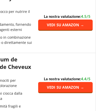
cocco per nutrire il
La nostra valutazione:
4.5/5
adamento, fornendo
VEDI SU AMAZON →
agenti esterni
to in combinazione
 o direttamente sui
rum de
 de Cheveux
La nostra valutazione:
4.4/5
nociti per
colorazione
VEDI SU AMAZON →
i ciocca dalla
ta
mità fragili e