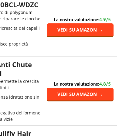
-0BCL-WDZC
tto di polygonum
r riparare le ciocche
La nostra valutazione:
4.9/5
crescita dei capelli
VEDI SU AMAZON →
isce proprietà
nti Chute
1
permette la crescita
La nostra valutazione:
4.8/5
ibili
VEDI SU AMAZON →
ensa idratazione sin
 negativo dell'ormone
alvizie
lifly Hair