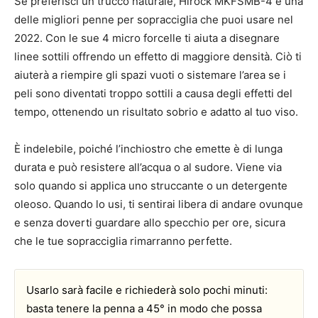
Se preferisci un trucco naturale, Hirock MKFSMB-4 è una
delle migliori penne per sopracciglia che puoi usare nel
2022. Con le sue 4 micro forcelle ti aiuta a disegnare
linee sottili offrendo un effetto di maggiore densità. Ciò ti
aiuterà a riempire gli spazi vuoti o sistemare l’area se i
peli sono diventati troppo sottili a causa degli effetti del
tempo, ottenendo un risultato sobrio e adatto al tuo viso.
È indelebile, poiché l’inchiostro che emette è di lunga
durata e può resistere all’acqua o al sudore. Viene via
solo quando si applica uno struccante o un detergente
oleoso. Quando lo usi, ti sentirai libera di andare ovunque
e senza doverti guardare allo specchio per ore, sicura
che le tue sopracciglia rimarranno perfette.
Usarlo sarà facile e richiederà solo pochi minuti:
basta tenere la penna a 45° in modo che possa