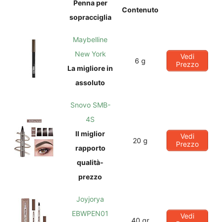
Penna per
Contenuto
sopracciglia
Maybelline
New York
Vedi
6 g
Prezzo
La migliore in
assoluto
Snovo SMB-
4S
Il miglior
Vedi
20 g
Prezzo
rapporto
qualità-
prezzo
Joyjorya
EBWPEN01
Vedi
40 gr