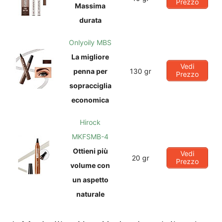
Prezzo
Massima
durata
Onlyoily MBS
La migliore
Vedi
penna per
130 gr
Prezzo
sopracciglia
economica
Hirock
MKFSMB-4
Ottieni più
Vedi
20 gr
Prezzo
volume con
un aspetto
naturale