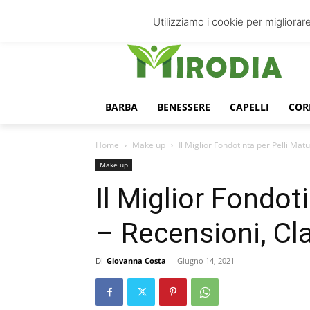
domenica, Agosto 9, 2026
Accedi
Utilizziamo i cookie per migliorare
BARBA
BENESSERE
CAPELLI
COR
Home
Make up
Il Miglior Fondotinta per Pelli Mat
Make up
Il Miglior Fondot
– Recensioni, Cl
Di
Giovanna Costa
-
Giugno 14, 2021