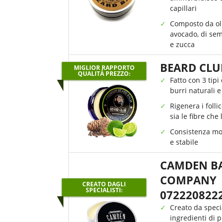
capillari
Composto da oli
avocado, di sem
e zucca
BEARD CLU
MIGLIOR RAPPORTO
QUALITÀ PREZZO:
Fatto con 3 tipi 
burri naturali e
Rigenera i follic
sia le fibre che 
Consistenza mo
e stabile
CAMDEN B
COMPANY
CREATO DAGLI
SPECIALISTI:
072220822
Creato da specia
ingredienti di 