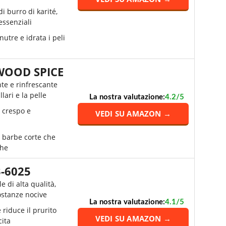
i burro di karité,
 essenziali
utre e idrata i peli
WOOD SPICE
te e rinfrescante
llari e la pelle
La nostra valutazione:
4.2/5
o crespo e
VEDI SU AMAZON →
 barbe corte che
ghe
-6025
 di alta qualità,
ostanze nocive
La nostra valutazione:
4.1/5
 riduce il prurito
VEDI SU AMAZON →
cita