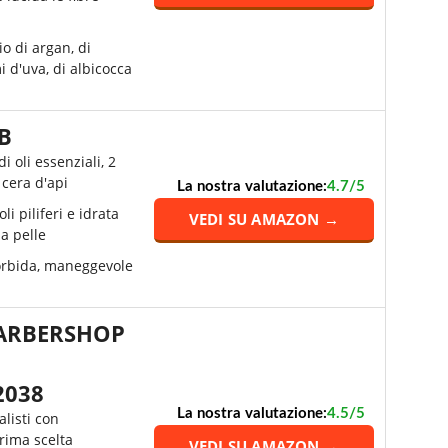
o di argan, di
i d'uva, di albicocca
B
di oli essenziali, 2
 cera d'api
La nostra valutazione:
4.7/5
oli piliferi e idrata
VEDI SU AMAZON →
la pelle
rbida, maneggevole
ARBERSHOP
2038
La nostra valutazione:
4.5/5
listi con
prima scelta
VEDI SU AMAZON →