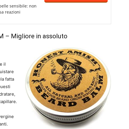
pelle sensibile: non
sa reazioni
M
– Migliore in assoluto
 il
uistare
la fatta
Questi
idratare,
apillare.
vergine
anti.