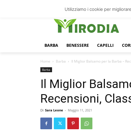
venerdì, Agosto 7, 2026
Accedi
Utilizziamo i cookie per migliorare
BARBA
BENESSERE
CAPELLI
COR
Home
Barba
Il Miglior Balsamo per la Barba – Rec
Barba
Il Miglior Balsam
Recensioni, Clas
Di
Sara Leone
-
Maggio 11, 2021