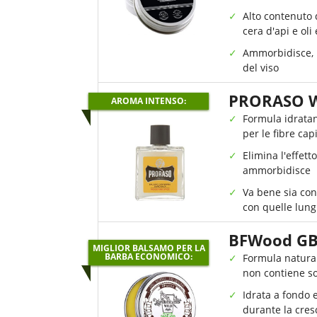
Alto contenuto d
cera d'api e oli
Ammorbidisce, n
del viso
PRORASO 
AROMA INTENSO:
Formula idratan
per le fibre capi
Elimina l'effett
ammorbidisce
Va bene sia con
con quelle lun
BFWood GB
MIGLIOR BALSAMO PER LA
BARBA ECONOMICO:
Formula naturale
non contiene s
Idrata a fondo e
durante la cres